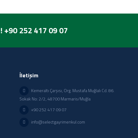
! +90 252 417 09 07
İletişim
Kemeraltı Çarşısı, Org. Mustafa Muğlalı Cd. 86.
Sokak No: 2/2, 48700 Marmaris/Muğla
+90 252 417 09 07
info@selectgayrimenkul.com