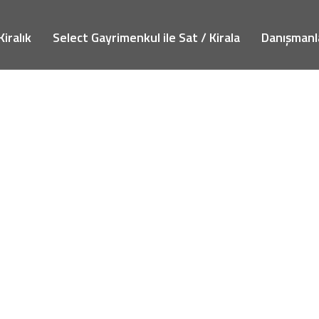
Kiralık
Select Gayrimenkul ile Sat / Kirala
Danışmanl