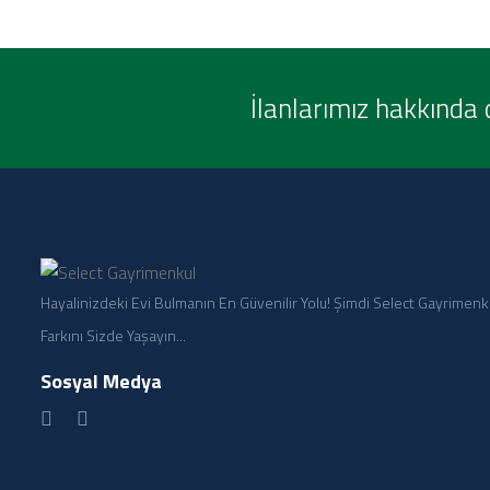
İlanlarımız hakkında 
Hayalinizdeki Evi Bulmanın En Güvenilir Yolu! Şimdi Select Gayrimenk
Farkını Sizde Yaşayın...
Sosyal Medya