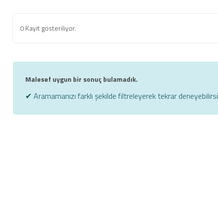
0 Kayıt gösteriliyor.
Malesef uygun bir sonuç bulamadık.
✔ Aramamanızı farklı şekilde filtreleyerek tekrar deneyebilirsi