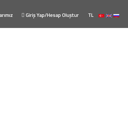
arımız
Giriş Yap/Hesap Oluştur
TL