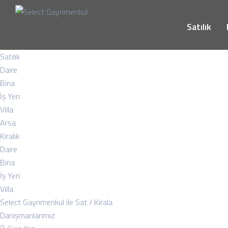
Satılık
Satılık
Daire
Bina
İş Yeri
Villa
Arsa
Kiralık
Daire
Bina
İş Yeri
Villa
Select Gayrimenkul ile Sat / Kirala
Danışmanlarımız