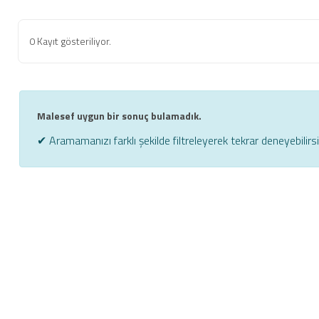
0 Kayıt gösteriliyor.
Malesef uygun bir sonuç bulamadık.
✔ Aramamanızı farklı şekilde filtreleyerek tekrar deneyebilirsi