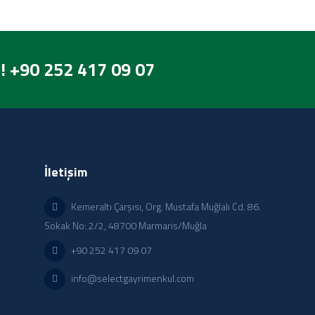
! +90 252 417 09 07
İletişim
Kemeraltı Çarşısı, Org. Mustafa Muğlalı Cd. 86.
Sokak No: 2/2, 48700 Marmaris/Muğla
+90 252 417 09 07
info@selectgayrimenkul.com