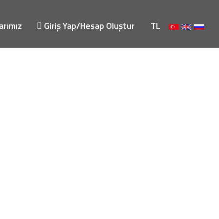
arımız
Giriş Yap/Hesap Oluştur
TL