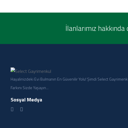
İlanlarımız hakkında 
Hayalinizdeki Evi Bulmanın En Güvenilir Yolu! Şimdi Select Gayrimenk
Farkını Sizde Yaşayın...
Sosyal Medya