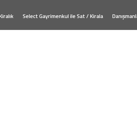
Kiralık
Select Gayrimenkul ile Sat / Kirala
Danışmanl