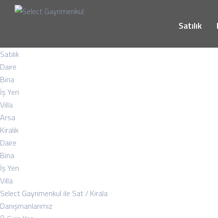
Satılık
Satılık
Daire
Bina
İş Yeri
Villa
Arsa
Kiralık
Daire
Bina
İş Yeri
Villa
Select Gayrimenkul ile Sat / Kirala
Danışmanlarımız